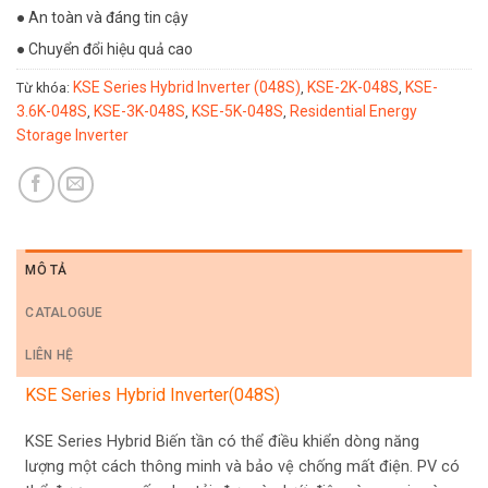
● An toàn và đáng tin cậy
● Chuyển đổi hiệu quả cao
KSE Series Hybrid Inverter (048S)
KSE-2K-048S
KSE-
Từ khóa:
,
,
3.6K-048S
KSE-3K-048S
KSE-5K-048S
Residential Energy
,
,
,
Storage Inverter
MÔ TẢ
CATALOGUE
LIÊN HỆ
KSE Series Hybrid Inverter(048S)
KSE Series Hybrid Biến tần có thể điều khiển dòng năng
lượng một cách thông minh và bảo vệ chống mất điện. PV có