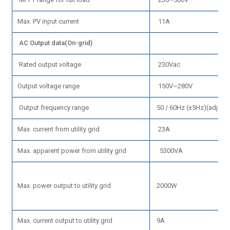
Max. PV input current
11A
AC Output data(On-grid)
Rated output voltage
230Vac
Output voltage range
150V~280V
Output frequency range
50 / 60Hz (±5Hz)(adjust
Max. current from utility grid
23A
Max. apparent power from utility grid
5300VA
Max. power output to utility grid
2000W
Max. current output to utility grid
9A