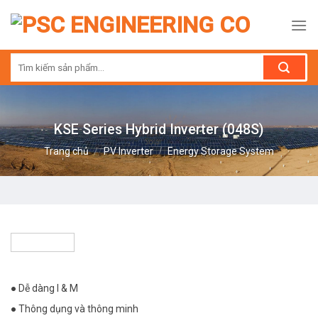
Skip
to
content
Tìm
kiếm:
KSE Series Hybrid Inverter (048S)
Trang chủ
/
PV Inverter
/
Energy Storage System
● Dễ dàng I & M
● Thông dụng và thông minh