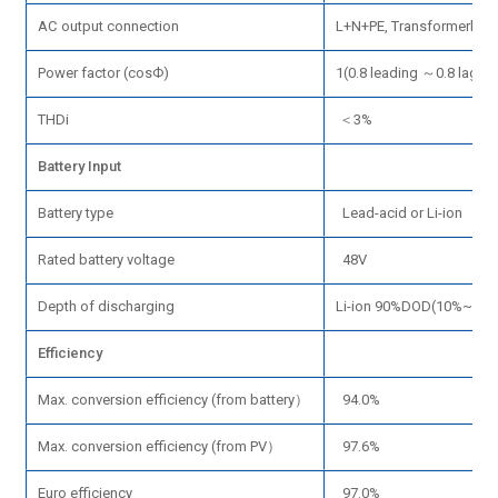
AC output connection
L+N+PE, Transformerless
Power factor (cosФ)
1(0.8 leading ～0.8 laggin
THDi
＜3%
Battery Input
Battery type
Lead-acid or Li-ion
Rated battery voltage
48V
Depth of discharging
Li-ion 90%DOD(10%~90% 
Efficiency
Max. conversion efficiency (from battery）
94.0%
Max. conversion efficiency (from PV）
97.6%
Euro efficiency
97.0%