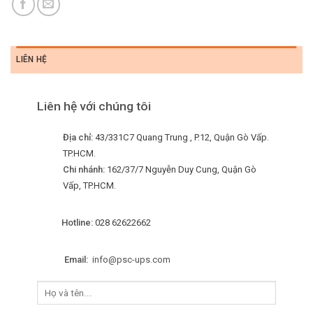
LIÊN HỆ
Liên hệ với chúng tôi
Địa chỉ:
43/331C7 Quang Trung , P.12, Quận Gò Vấp.
TP.HCM.
Chi nhánh:
162/37/7 Nguyễn Duy Cung, Quận Gò
Vấp, TP.HCM.
Hotline:
028 62622662
Email:
info@psc-ups.com