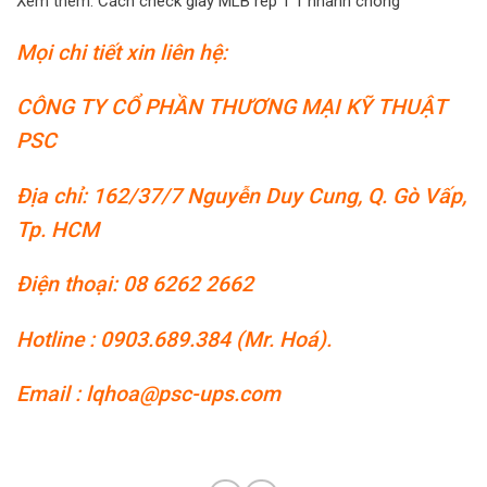
Xem thêm:
Cách check giày MLB rep 1 1 nhanh chóng
Mọi chi tiết xin liên hệ:
CÔNG TY CỔ PHẦN THƯƠNG MẠI KỸ THUẬT
PSC
Địa chỉ: 162/37/7 Nguyễn Duy Cung, Q. Gò Vấp,
Tp. HCM
Điện thoại: 08 6262 2662
Hotline : 0903.689.384 (Mr. Hoá).
Email : lqhoa@psc-ups.com