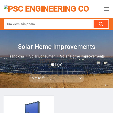
Skip
to
content
Tìm
kiếm:
Solar Home Improvements
Trang chủ
/
Solar Consumer
/
Solar Home Improvements
LỌC