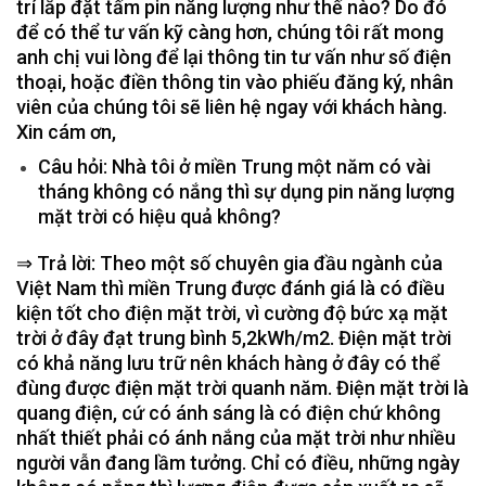
trí lắp đặt tấm pin năng lượng như thế nào? Do đó
để có thể tư vấn kỹ càng hơn, chúng tôi rất mong
anh chị vui lòng để lại thông tin tư vấn như số điện
thoại, hoặc điền thông tin vào phiếu đăng ký, nhân
viên của chúng tôi sẽ liên hệ ngay với khách hàng.
Xin cám ơn,
Câu hỏi: Nhà tôi ở miền Trung một năm có vài
tháng không có nắng thì sự dụng pin năng lượng
mặt trời có hiệu quả không?
⇒ Trả lời: Theo một số chuyên gia đầu ngành của
Việt Nam thì miền Trung được đánh giá là có điều
kiện tốt cho điện mặt trời, vì cường độ bức xạ mặt
trời ở đây đạt trung bình 5,2kWh/m2. Điện mặt trời
có khả năng lưu trữ nên khách hàng ở đây có thể
đùng được điện mặt trời quanh năm. Điện mặt trời là
quang điện, cứ có ánh sáng là có điện chứ không
nhất thiết phải có ánh nắng của mặt trời như nhiều
người vẫn đang lầm tưởng. Chỉ có điều, những ngày