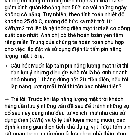
không có nắng thì lượng điện được sản xuất ra sẽ
giảm bình quân khoảng hơn 50% so với những ngày
không có nắng. Tuy nhiên, theo tính toán nhiệt độ
khoảng 25 độ C, cường độ bức xạ mặt trời từ 1
kWh/m2 trở lên là hệ thống điện mặt trời sẽ có công
suất cao nhất. Anh chị có thể hoàn toàn yên tâm
rằng miền Trung của chúng ta hoàn toàn phù hợp
cho việc lắp đặt và sử dụng điện từ tấm pin năng
lượng mặt trời ạ,
Câu hỏi: Muốn lắp tấm pin năng lượng mặt trời thì
cần lưu ý những điều gì? Nhà tôi là hộ kinh doanh
nhỏ nhưng 1 tháng dùng hết 2tr tiền điện, nếu tôi
lắp năng lượng mặt trời thì tốn bao nhiêu tiền?
⇒ Trả lời: Trước khi lắp năng lượng mặt trời khách
hàng cần lưu ý những vấn đề sau để tránh những sự
cố sau này cũng như đầu tư vô ích như nhu cầu sử
dụng điện (kWh) và tỷ lệ tiết kiệm mong muốn, xác
định không gian diện tích khả dụng, vị trí đặt tấm pin
rất quan trọng cuối cùng là lựa chọn nhà thầu, đơn