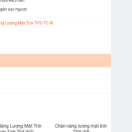
nhựa ABS bền
ngăn sạc ngược
g Lượng Mặt Trời TPS-TC-III
Năng Lượng Mặt Trời
Chăn năng lượng mặt trời
ơn Tinh Thể (60)
TPS-SB