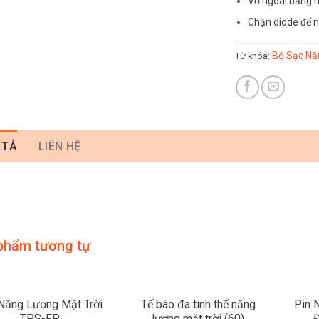
Vỏ ngoài bằng 
Chặn diode để 
Bộ Sạc Năn
Từ khóa:
 TẢ
LIÊN HỆ
phẩm tương tự
Năng Lượng Mặt Trời
Tế bào đa tinh thể năng
Pin 
TPS-FP
lượng mặt trời (60)
Đ