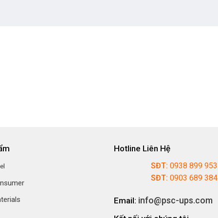
hẩm
Hotline Liên Hệ
SĐT:
0938 899 95
el
SĐT:
0903 689 38
onsumer
info@psc-ups.com
terials
Email: