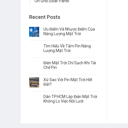
On Grid Solar Panel
Recent Posts
Ưu Điểm Và Nhược Điểm Của
Năng Lượng Mặt Trời
egular solar panel
Bộ Cánh Sạc
Tìm Hiểu Về Tấm Pin Năng
Lượng Mặt Trời
Điện Mặt Trời Chỉ Sạch Khi Tái
Chi tiết
Chi tiết
Chế Pin
Xử Sao Với Pin Mặt Trời Hết
Đát?
Dân TP.HCM Lắp Điện Mặt Trời
Không Lo Việc Nối Lưới