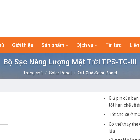
hủ
Giới thiệu
Sản phẩm
Dịch vụ
Tin tức
Liên
Bộ Sạc Năng Lượng Mặt Trời TPS-TC-III
Trang chủ
/
Solar Panel
/
Off Grid Solar Panel
Giữ pin của bạn 
tốt hạn chế về 
Tốt cho xe ở mọi
Có thể thay thế 
lửa